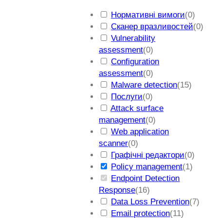
ш
Нормативні вимоги
(
0
)
у
Сканер вразливостей
(
0
)
к
Vulnerability
assessment
(
0
)
Configuration
assessment
(
0
)
Malware detection
(
15
)
Послуги
(
0
)
Attack surface
management
(
0
)
Web application
scanner
(
0
)
Графічні редактори
(
0
)
Policy management
(
1
)
Endpoint Detection
Response
(
16
)
Data Loss Prevention
(
7
)
Email protection
(
11
)