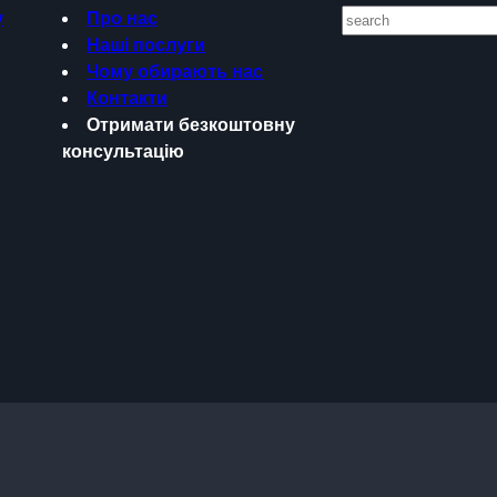
S
y
Про нас
e
Наші послуги
a
Чому обирають нас
r
Контакти
c
Отримати безкоштовну
h
консультацію