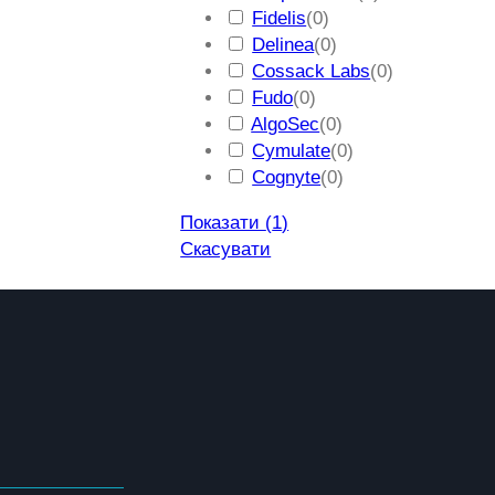
Fidelis
(
0
)
Delinea
(
0
)
Cossack Labs
(
0
)
Fudo
(
0
)
AlgoSec
(
0
)
Cymulate
(
0
)
Cognyte
(
0
)
Показати
(
1
)
Скасувати