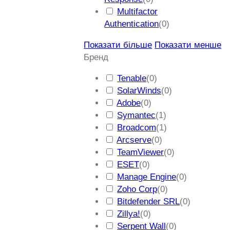
Multifactor
Authentication
(
0
)
Показати більше
Показати менше
Бренд
Tenable
(
0
)
SolarWinds
(
0
)
Adobe
(
0
)
Symantec
(
1
)
Broadcom
(
1
)
Arcserve
(
0
)
TeamViewer
(
0
)
ESET
(
0
)
Manage Engine
(
0
)
Zoho Corp
(
0
)
Bitdefender SRL
(
0
)
Zillya!
(
0
)
Serpent Wall
(
0
)