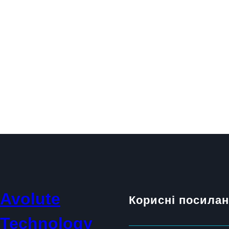
Avolute
Корисні посила
Technology