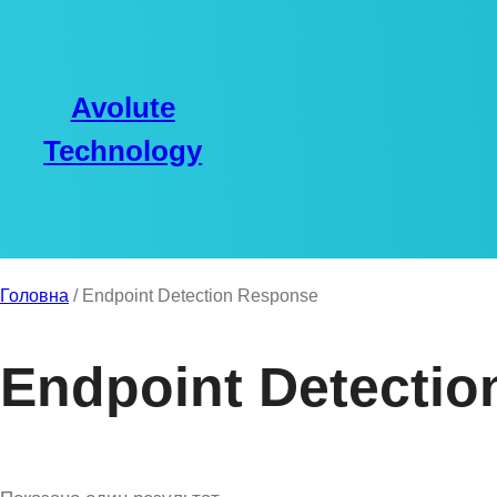
Перейти
до
вмісту
Avolute
Technology
Головна
/ Endpoint Detection Response
Endpoint Detecti