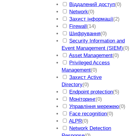
Віддалений доступ
(
0
)
Network
(
0
)
Захист інформації
(
2
)
Firewall
(
14
)
Шифрування
(
0
)
Security Information and
Event Management (SIEM)
(
0
)
Asset Management
(
0
)
Privileged Access
Management
(
0
)
Захист Active
Directory
(
0
)
Endpoint protection
(
5
)
Моніторинг
(
0
)
Управління мережею
(
0
)
Face recognition
(
0
)
ALPR
(
0
)
Network Detection
Response
(
0
)